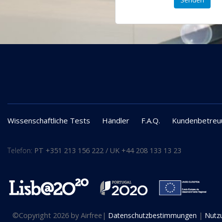
Wissenschaftliche Tests
Händler
F.A.Q.
Kundenbetreu
Telefon:
PT +351 213 156 222 / UK +44 208 133 13 23
©
Copyright 2026 by Airfree
|
Datenschutzbestimmungen
|
Nutz