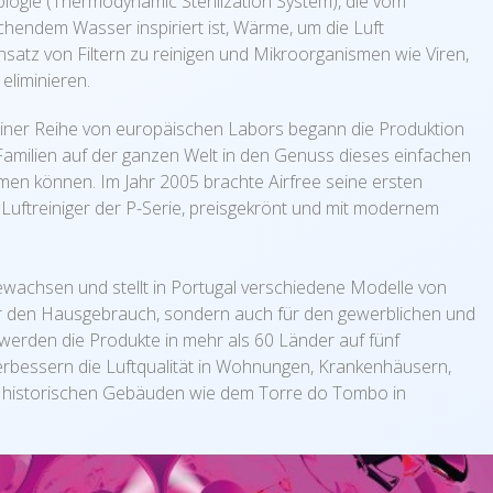
logie (Thermodynamic Sterilization System), die vom
ochendem Wasser inspiriert ist, Wärme, um die Luft
satz von Filtern zu reinigen und Mikroorganismen wie Viren,
 eliminieren.
einer Reihe von europäischen Labors begann die Produktion
amilien auf der ganzen Welt in den Genuss dieses einfachen
en können. Im Jahr 2005 brachte Airfree seine ersten
 Luftreiniger der P-Serie, preisgekrönt und mit modernem
gewachsen und stellt in Portugal verschiedene Modelle von
 für den Hausgebrauch, sondern auch für den gewerblichen und
t werden die Produkte in mehr als 60 Länder auf fünf
erbessern die Luftqualität in Wohnungen, Krankenhäusern,
 historischen Gebäuden wie dem Torre do Tombo in