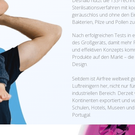
Deshalb nutzt die TSS-Techno
Sterilisationsverfahren mit k
geräuschlos und ohne den Ein
Bakterien, Pilze und Pollen zu
Nach erfolgreichen Tests in 
des Großgeräts, damit mehr F
und effektiven Konzepts komm
Produkte auf den Markt – die
Design.
Seitdem ist Airfree weltweit 
Luftreinigern her, nicht nur
industriellen Bereich. Derzei
Kontinenten exportiert und v
Schulen, Hotels, Museen und
Portugal.