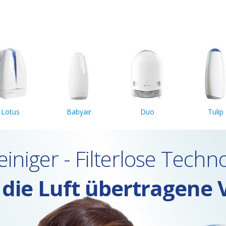
Lotus
Babyair
Duo
Tulip
einiger - Filterlose Techn
r die Luft übertragene 