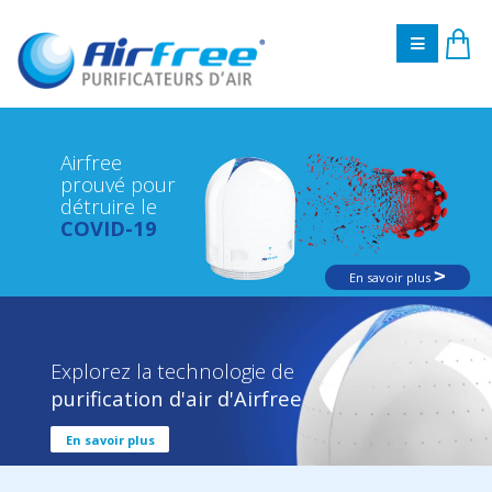
Airfree
prouvé pour
détruire le
COVID-19
>
En savoir plus
Explorez la technologie de
purification d'air d'Airfree
En savoir plus