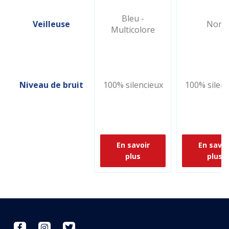
Bleu -
Veilleuse
Non
Multicolore
Niveau de bruit
100% silencieux
100% silenc
En savoir
En savoi
plus
plus