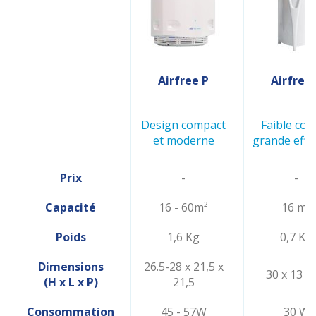
Airfree P
Airfree
Design compact
Faible coû
et moderne
grande effic
Prix
-
-
Capacité
16 - 60m²
16 m²
Poids
1,6 Kg
0,7 Kg
Dimensions
26.5-28 x 21,5 x
30 x 13 x
(H x L x P)
21,5
Consommation
45 - 57W
30 W