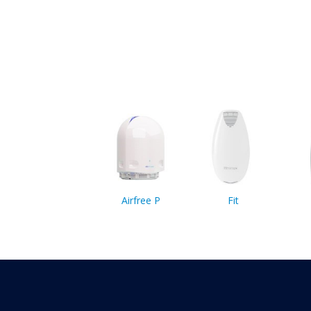
Airfree P
Fit