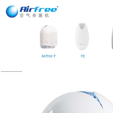
Airfree P
Fit