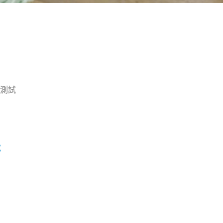
立測試
試