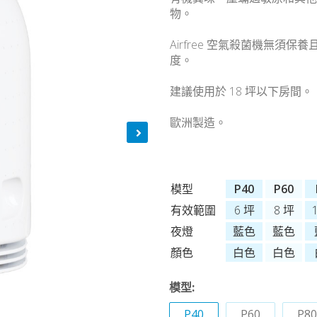
物。
Airfree 空氣殺菌機無須
度。
建議使用於 18 坪以下房間。
歐洲製造。
模型
P40
P60
有效範圍
6 坪
8 坪
夜燈
藍色
藍色
顏色
白色
白色
模型:
P40
P60
P80