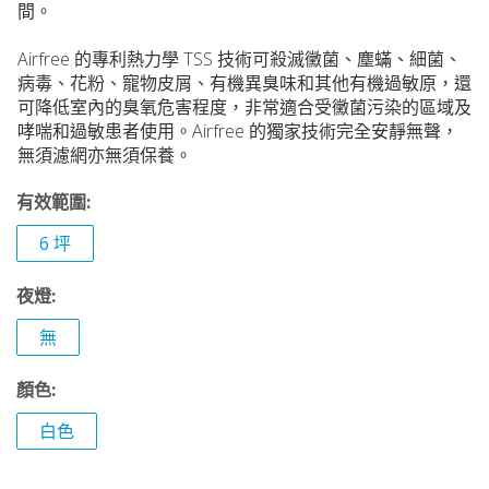
間。
Airfree 的專利熱力學 TSS 技術可殺滅黴菌、塵蟎、細菌、
病毒、花粉、寵物皮屑、有機異臭味和其他有機過敏原，還
可降低室內的臭氧危害程度，非常適合受黴菌污染的區域及
哮喘和過敏患者使用。Airfree 的獨家技術完全安靜無聲，
無須濾網亦無須保養。
有效範圍:
6 坪
夜燈:
無
顏色:
白色