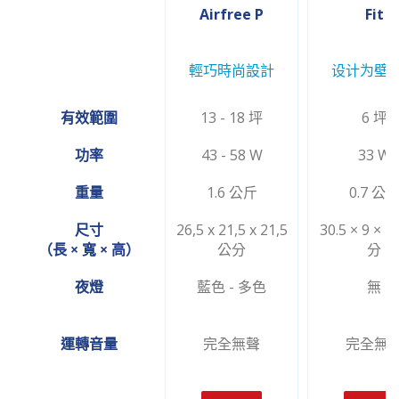
Airfree P
Fit
輕巧時尚設計
设计为壁
有效範圍
13 - 18 坪
6 坪
功率
43 - 58 W
33 W
重量
1.6 公斤
0.7 公
尺寸
26,5 x 21,5 x 21,5
30.5 × 9 × 1
（長 × 寬 × 高）
公分
分
夜燈
藍色 - 多色
無
運轉音量
完全無聲
完全無