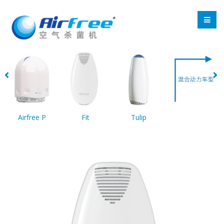
Airfree P
Fit
Tulip