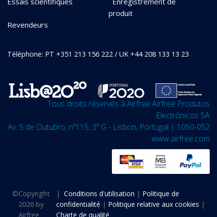
Essais scientifiques
Enregistrement de
produit
Revendeurs
Téléphone: PT +351 213 156 222 / UK +44 208 133 13 23
Tous droits réservés à Airfree Airfree Produtos
Electrónicos SA
Av. 5 de Outubro, nº115, 3º G - Lisbon, Portugal | 1050-052
www.airfree.com
©
Copyright
|
Conditions d'utilisation
|
Politique de
2026 by
confidentialité
|
Politique relative aux cookies
|
Airfree
Charte de qualité