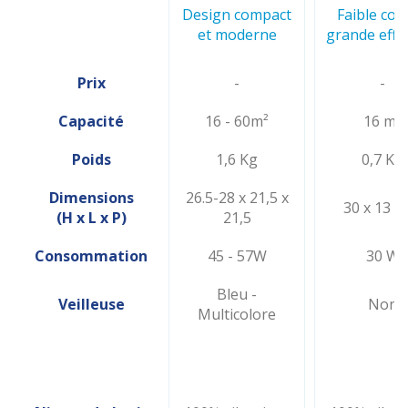
Design compact
Faible coû
et moderne
grande effic
Prix
-
-
Capacité
16 - 60m²
16 m²
Poids
1,6 Kg
0,7 Kg
Dimensions
26.5-28 x 21,5 x
30 x 13 x
(H x L x P)
21,5
Consommation
45 - 57W
30 W
Bleu -
Veilleuse
Non
Multicolore