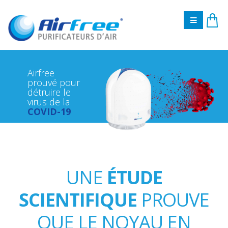
Airfree
prouvé pour
détruire le
virus de la
COVID-19
UNE
ÉTUDE
SCIENTIFIQUE
PROUVE
QUE LE NOYAU EN