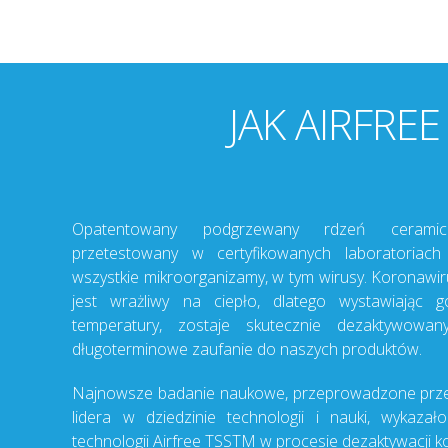
JAK AIRFREE
Opatentowany podgrzewany rdzeń ceramic
przetestowany w certyfikowanych laboratoriach 
wszystkie mikroorganizamy, w tym wirusy. Koronawir
jest wrażliwy na ciepło, dlatego wystawiając g
temperatury, zostaje skutecznie dezaktywowan
długoterminowe zaufanie do naszych produktów.
Najnowsze badanie naukowe, przeprowadzone prze
lidera w dziedzinie technologii i nauki, wykazał
technologii Airfree TSSTM w procesie dezaktywacji k