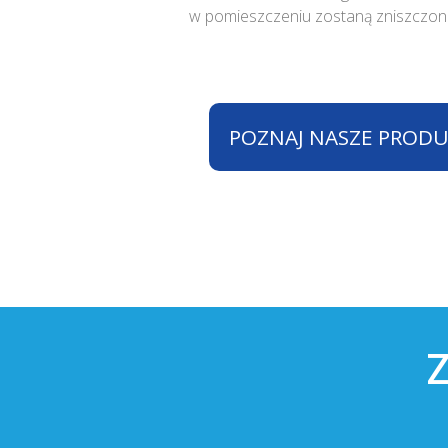
w pomieszczeniu zostaną zniszczon
POZNAJ NASZE PROD
Z