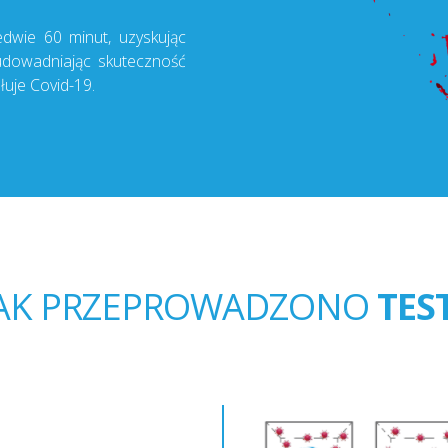
dwie 60 minut, uzyskując
 udowadniając skuteczność
łuje Covid-19.
JAK PRZEPROWADZONO
TES