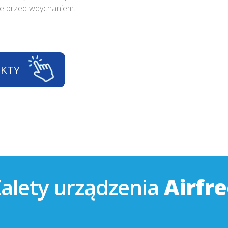
e przed wdychaniem.
UKTY
alety urządzenia
Airfr