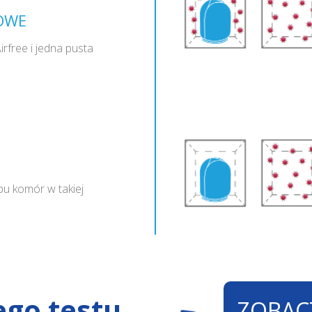
OWE
rfree i jedna pusta
bu komór w takiej
ego testu
ZOBAC