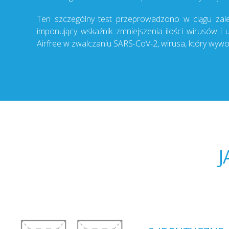
Ten szczególny test przeprowadzono w ciągu zale
imponujący wskaźnik zmniejszenia ilości wirusów i
Airfree w zwalczaniu SARS-CoV-2, wirusa, który wywo