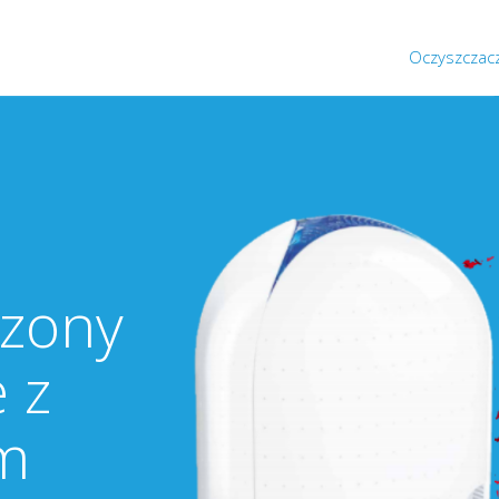
Oczyszczac
zony
 z
m