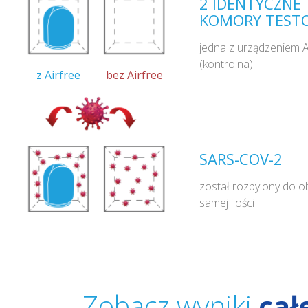
2 IDENTYCZNE
KOMORY TEST
jedna z urządzeniem Ai
(kontrolna)
z Airfree
bez Airfree
SARS-COV-2
został rozpylony do o
samej ilości
Zobacz wyniki
cał