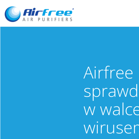
Airfree
sprawd
w walce
wiruse