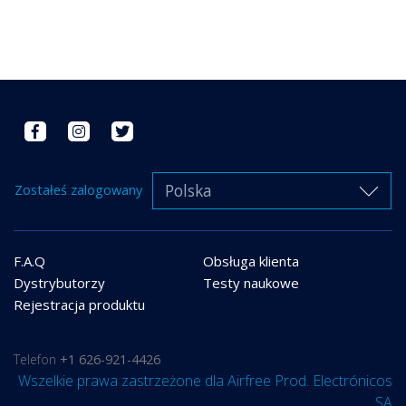
Polska
Zostałeś zalogowany
F.A.Q
Obsługa klienta
Dystrybutorzy
Testy naukowe
Rejestracja produktu
Telefon
+1 626-921-4426
Wszelkie prawa zastrzeżone dla Airfree Prod. Electrónicos
SA