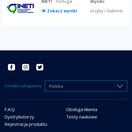
INETI
-
Portugal
Wyniki
Zobacz wyniki
Grzyby / Bakterie
Polska
Zostałeś zalogowany
F.A.Q
Obsługa klienta
Dystrybutorzy
Testy naukowe
Rejestracja produktu