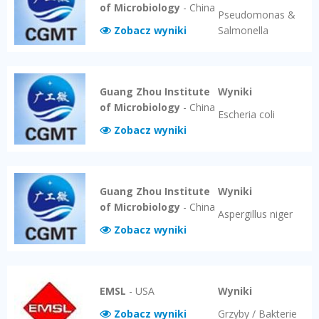
of Microbiology
-
China
Pseudomonas &
Zobacz wyniki
Salmonella
Guang Zhou Institute
Wyniki
of Microbiology
-
China
Escheria coli
Zobacz wyniki
Guang Zhou Institute
Wyniki
of Microbiology
-
China
Aspergillus niger
Zobacz wyniki
EMSL
-
USA
Wyniki
Zobacz wyniki
Grzyby / Bakterie