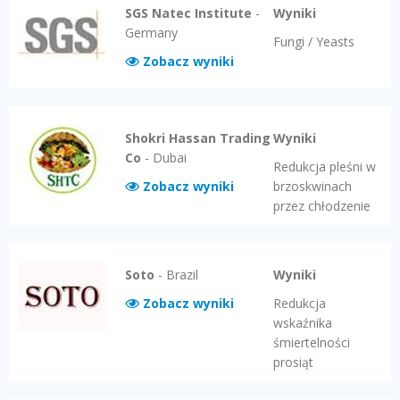
SGS Natec Institute
-
Wyniki
Germany
Fungi / Yeasts
Zobacz wyniki
Shokri Hassan Trading
Wyniki
Co
-
Dubai
Redukcja pleśni w
Zobacz wyniki
brzoskwinach
przez chłodzenie
Soto
-
Brazil
Wyniki
Zobacz wyniki
Redukcja
wskaźnika
śmiertelności
prosiąt