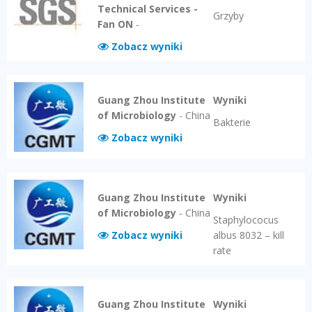
Technical Services -
Grzyby
Fan ON
-
Zobacz wyniki
Guang Zhou Institute
Wyniki
of Microbiology
-
China
Bakterie
Zobacz wyniki
Guang Zhou Institute
Wyniki
of Microbiology
-
China
Staphylococus
Zobacz wyniki
albus 8032 – kill
rate
Guang Zhou Institute
Wyniki