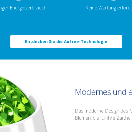
nger Energieverbrauch
Keine Wartung erforde
Entdecken Sie die Airfree-Technologie
Modernes und e
Das moderne Design des Mode
Blumen, die für ihre Zarthei