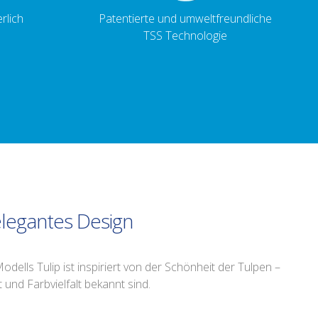
rlich
Patentierte und umweltfreundliche
TSS Technologie
legantes Design
lls Tulip ist inspiriert von der Schönheit der Tulpen –
t und Farbvielfalt bekannt sind.