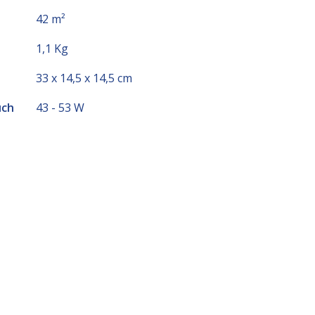
42 m²
1,1 Kg
33 x 14,5 x 14,5 cm
uch
43 - 53 W