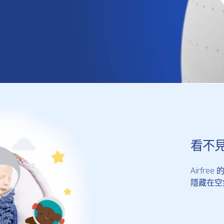
看不
Airf
隱藏在空