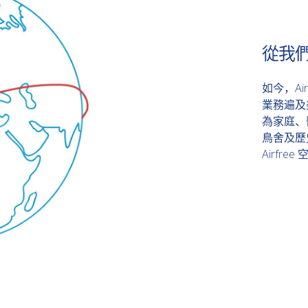
從我
如今，Ai
業務遍及
為家庭、
鳥舍及歷
Airf