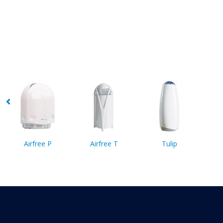
Airfree P
Airfree T
Tulip