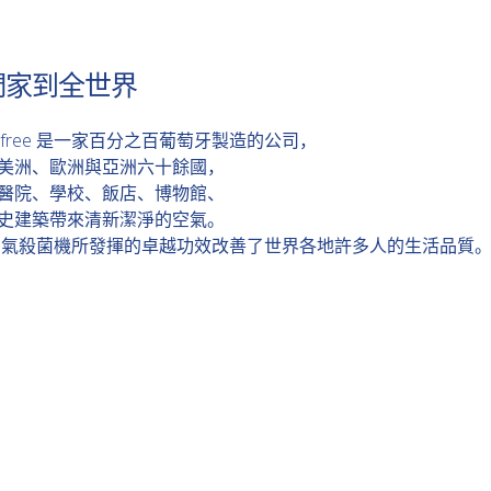
們家到全世界
rfree 是一家百分之百葡萄牙製造的公司，
美洲、歐洲與亞洲六十餘國，
醫院、學校、飯店、博物館、
史建築帶來清新潔淨的空氣。
ree 空氣殺菌機所發揮的卓越功效改善了世界各地許多人的生活品質