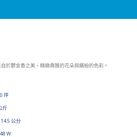
靈感來自於鬱金香之美、精緻典雅的花朵與繽紛的色彩。
10 坪
 公斤
× 14.5 公分
 48 W