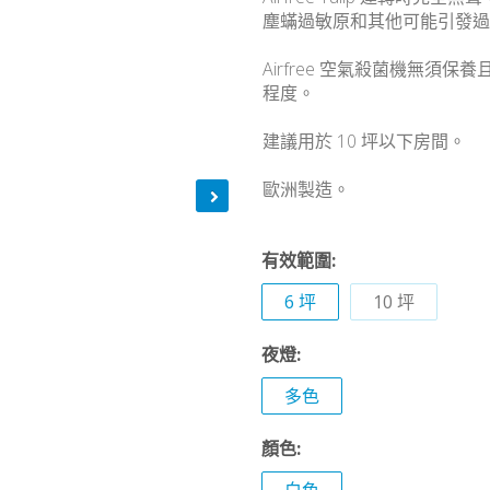
塵蟎過敏原和其他可能引發過
Airfree 空氣殺菌機無須
程度。
建議用於 10 坪以下房間。
歐洲製造。
有效範圍:
6 坪
10 坪
夜燈:
多色
顏色: