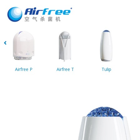
Airfree P
Airfree T
Tulip