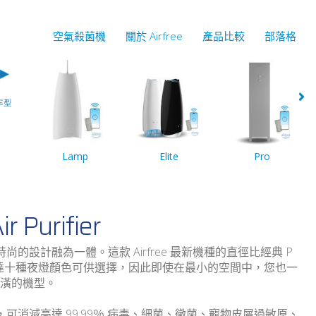
空氣殺菌機
關於 Airfree
產品比較
部落格
Lamp
Elite
Pro
ir Purifier
與纖巧時尚的設計融為一體。這款 Airfree 最新機種的直徑比經典 P
多達十種夜燈顏色可供選擇，因此即使在最小的空間中，您也一
潢的機型。
完全無聲，可消滅高達 99.99％ 病毒、細菌、黴菌、寵物皮屑過敏原、