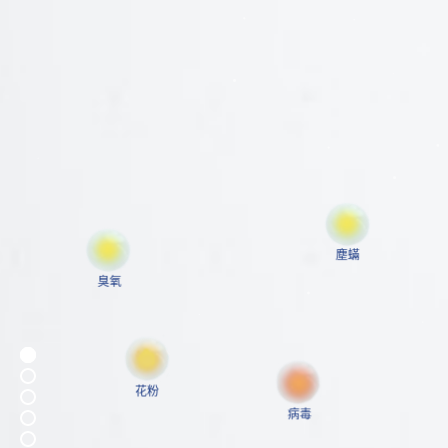
塵蟎
臭氧
花粉
病毒