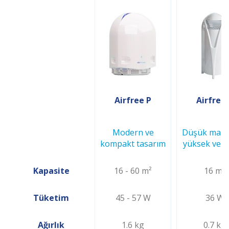
Airfree P
Airfree
Modern ve
Düşük maliy
kompakt tasarım
yüksek verim
Kapasite
16 - 60 m²
16 m²
Tüketim
45 - 57 W
36 W
Ağırlık
1.6 kg
0.7 kg