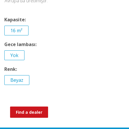
Avrupa'da üretilmiştir.
Kapasite:
16 m²
Gece lambası:
Yok
Renk:
Beyaz
Find a dealer