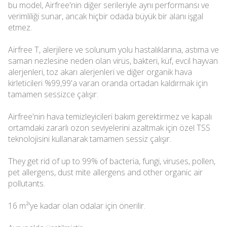
bu model, Airfree'nin diğer serileriyle aynı performansı ve
verimliliği sunar, ancak hiçbir odada büyük bir alanı işgal
etmez.
Airfree T, alerjilere ve solunum yolu hastalıklarına, astıma ve
saman nezlesine neden olan virüs, bakteri, küf, evcil hayvan
alerjenleri, toz akarı alerjenleri ve diğer organik hava
kirleticileri %99,99'a varan oranda ortadan kaldırmak için
tamamen sessizce çalışır.
Airfree'nin hava temizleyicileri bakım gerektirmez ve kapalı
ortamdaki zararlı ozon seviyelerini azaltmak için özel TSS
teknolojisini kullanarak tamamen sessiz çalışır.
They get rid of up to 99% of bacteria, fungi, viruses, pollen,
pet allergens, dust mite allergens and other organic air
pollutants.
16 m²'ye kadar olan odalar için önerilir.