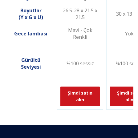
Boyutlar
26.5-28 x 21.5 x
30 x 13 x
(Y x G x U)
21.5
Mavi - Çok
Gece lambası
Yok
Renkli
Gürültü
%100 sessiz
%100 ses
Seviyesi
Şimdi satın
Şimdi sat
alın
alın