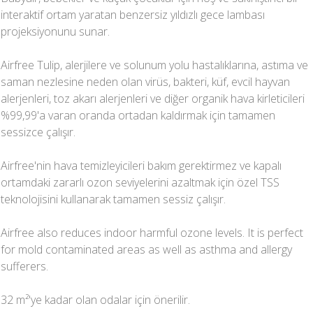
interaktif ortam yaratan benzersiz yıldızlı gece lambası
projeksiyonunu sunar.
Airfree Tulip, alerjilere ve solunum yolu hastalıklarına, astıma ve
saman nezlesine neden olan virüs, bakteri, küf, evcil hayvan
alerjenleri, toz akarı alerjenleri ve diğer organik hava kirleticileri
%99,99'a varan oranda ortadan kaldırmak için tamamen
sessizce çalışır.
Airfree'nin hava temizleyicileri bakım gerektirmez ve kapalı
ortamdaki zararlı ozon seviyelerini azaltmak için özel TSS
teknolojisini kullanarak tamamen sessiz çalışır.
Airfree also reduces indoor harmful ozone levels. It is perfect
for mold contaminated areas as well as asthma and allergy
sufferers.
32 m²'ye kadar olan odalar için önerilir.