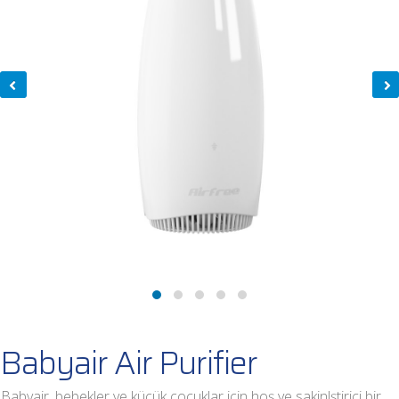
Babyair Air Purifier
Babyair, bebekler ve küçük çocuklar için hoş ve sakinlştirici bir