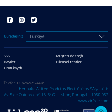
Türkiye
Buradasınız
SSS
Müşteri desteği
Bayiler
Bilimsel testler
Ürün kaydı
Telefon
+1 626-921-4426
Her hakkı Airfree Produtos Electrónicos SA'ya aittir
Av. 5 de Outubro, nº115, 3º G - Lisbon, Portugal | 1050-052
www.airfree.com