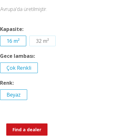
Avrupa'da üretilmiştir.
Kapasite:
16 m²
32 m²
Gece lambası:
Çok Renkli
Renk:
Beyaz
Find a dealer