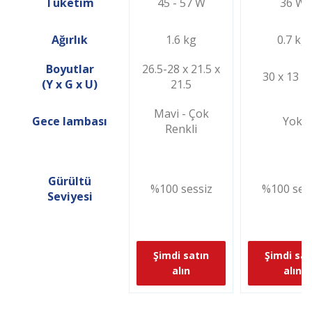
Tüketim
45 - 57 W
36 W
Ağırlık
1.6 kg
0.7 kg
Boyutlar
26.5-28 x 21.5 x
30 x 13 x
(Y x G x U)
21.5
Mavi - Çok
Gece lambası
Yok
Renkli
Gürültü
%100 sessiz
%100 ses
Seviyesi
Şimdi satın
Şimdi sat
alın
alın