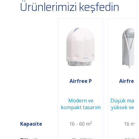
Ürünlerimizi keşfedin
Airfree P
Airfree
Modern ve
Düşük maliy
kompakt tasarım
yüksek verim
Kapasite
16 - 60 m²
16 m²