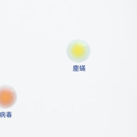
塵蟎
病毒