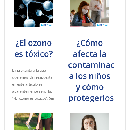
¿El ozono
¿Cómo
es tóxico?
afecta la
contaminación
La pregunta a la que
a los niños
queremos dar respuesta
y cómo
en este artículo es
aparentemente sencilla:
protegerlos?
“¿El ozono es tóxico?”. Sin
embargo, la respuesta no
se limita a un simple “sí” o
Estar al tanto de cómo
a un rotundo “no” y
afecta la contaminación a
requiere de entrar en
los niños te permitirá