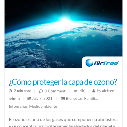
¿Cómo proteger la capa de ozono?
4K
airfree
0 Comment
2 min read
|
|
by
|
Bienestar
Familia
admin
July 7, 2021
|
,
,
|
Infografias
Medioambiente
,
El ozono es uno de los gases que componen la atmósfera
y se concentra mayoritariamente alrededor del planeta