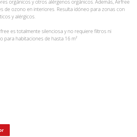
lores orgánicos y otros alérgenos orgánicos. Además, Airfree
les de ozono en interiores. Resulta idóneo para zonas con
cos y alérgicos.
free es totalmente silenciosa y no requiere filtros ni
 para habitaciones de hasta 16 m²
or