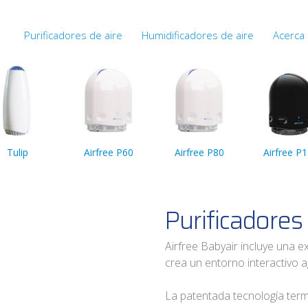
Purificadores de aire
Humidificadores de aire
Acerca 
Tulip
Airfree P60
Airfree P80
Airfree P
Purificadores 
Airfree Babyair incluye una e
crea un entorno interactivo a
La patentada tecnología term