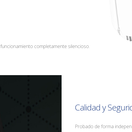
 un funcionamiento completamente silencioso.
Calidad
y Seguri
Probado de forma independ