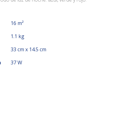
16 m²
1.1 kg
33 cm x 14.5 cm
a
37 W