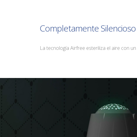
Completamente Silencioso
La tecnología Airfree esteriliza el aire con