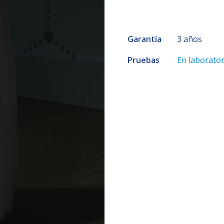
Garantía
3 años
Pruebas
En laborator