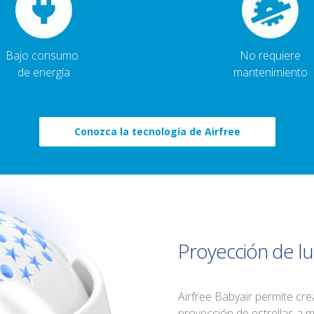
Bajo consumo
No requiere
de energía
mantenimiento
Conozca la tecnología de Airfree
Proyección de lu
Airfree Babyair permite cr
proyección de estrellas a m