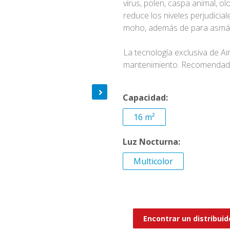
virus, polen, caspa animal, o
reduce los niveles perjudicia
moho, además de para asmáti
La tecnología exclusiva de Air
mantenimiento. Recomendado
Capacidad:
16 m²
Luz Nocturna:
Multicolor
Encontrar un distribuid