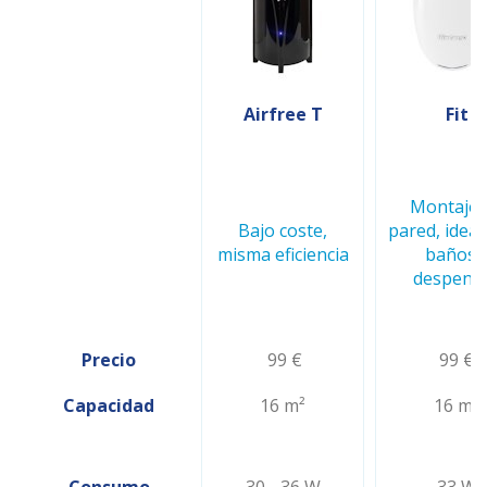
Airfree T
Fit
Montaje 
Bajo coste,
pared, ideal
misma eficiencia
baños 
despens
Precio
99 €
99 €
Capacidad
16 m²
16 m²