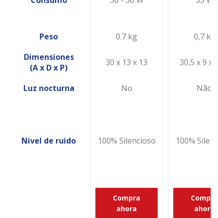
Consumo
30 - 36 W
33 W
Peso
0.7 kg
0,7 kg
Dimensiones
30 x 13 x 13
30,5 x 9 x 
(A x D x P)
Luz nocturna
No
Não
Nivel de ruido
100% Silencioso
100% Silenc
Compra
Compra
ahora
ahora