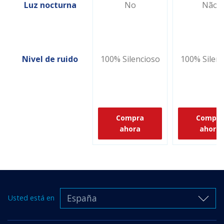
Luz nocturna
No
Não
Nivel de ruido
100% Silencioso
100% Silenc
Compra
Compra
ahora
ahora
España
Usted está en