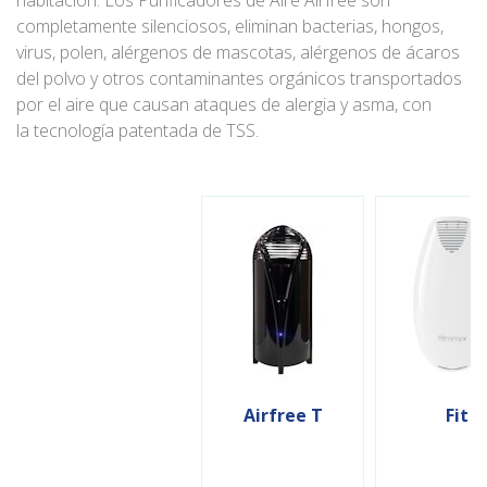
habitación. Los Purificadores de Aire Airfree son
completamente silenciosos, eliminan bacterias, hongos,
virus, polen, alérgenos de mascotas, alérgenos de ácaros
del polvo y otros contaminantes orgánicos transportados
por el aire que causan ataques de alergia y asma, con
la tecnología patentada de TSS.
Airfree T
Fit