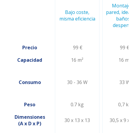
Montaje 
Bajo coste,
pared, ideal
misma eficiencia
baños 
despens
Precio
99 €
99 €
Capacidad
16 m²
16 m²
Consumo
30 - 36 W
33 W
Peso
0.7 kg
0,7 kg
Dimensiones
30 x 13 x 13
30,5 x 9 x 
(A x D x P)