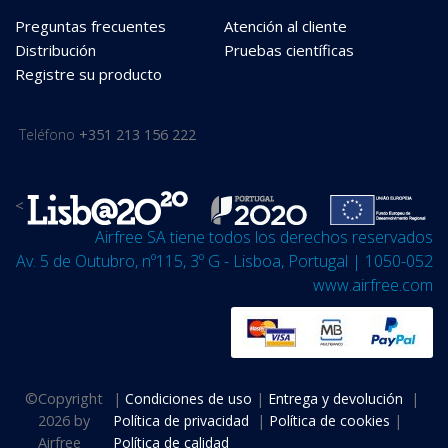
Preguntas frecuentes
Atención al cliente
Distribución
Pruebas científicas
Registre su producto
Teléfono
+351 213 156 222
<
Airfree SA tiene todos los derechos reservados
Av. 5 de Outubro, nº115, 3º G - Lisboa, Portugal | 1050-052
www.airfree.com
©
Copyright
|
Condiciones de uso
|
Entrega y devolución
|
2026 by
Política de privacidad
|
Política de cookies
|
Airfree
Política de calidad