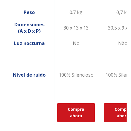
Peso
0.7 kg
0,7 kg
Dimensiones
30 x 13 x 13
30,5 x 9 x 
(A x D x P)
Luz nocturna
No
Não
Nivel de ruido
100% Silencioso
100% Silenc
Compra
Compra
ahora
ahora