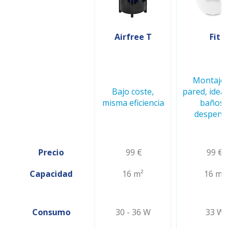
Airfree T
Fit
Montaje 
Bajo coste,
pared, ideal
misma eficiencia
baños 
despens
Precio
99 €
99 €
Capacidad
16 m²
16 m²
Consumo
30 - 36 W
33 W