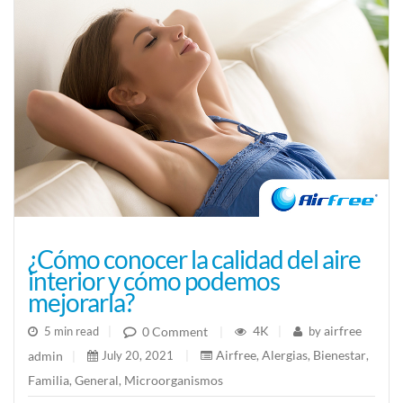
¿Cómo conocer la calidad del aire
interior y cómo podemos
mejorarla?
4K
airfree
0 Comment
5 min read
|
|
by
|
Airfree
Alergias
Bienestar
admin
July 20, 2021
|
,
,
,
|
Familia
General
Microorganismos
,
,