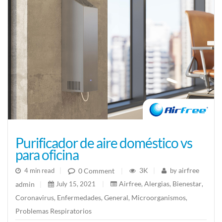
Purificador de aire doméstico vs
para oficina
3K
airfree
0 Comment
4 min read
|
|
by
|
Airfree
Alergias
Bienestar
admin
July 15, 2021
|
,
,
,
|
Coronavirus
Enfermedades
General
Microorganismos
,
,
,
,
Problemas Respiratorios