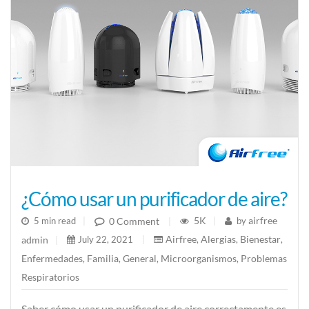
¿Cómo usar un purificador de aire?
5K
airfree
0 Comment
5 min read
|
|
by
|
Airfree
Alergias
Bienestar
admin
July 22, 2021
|
,
,
,
|
Enfermedades
Familia
General
Microorganismos
Problemas
,
,
,
,
Respiratorios
Saber cómo usar un purificador de aire correctamente es