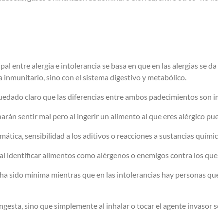
cipal entre alergia e intolerancia se basa en que en las alergias se 
 inmunitario, sino con el sistema digestivo y metabólico.
uedado claro que las diferencias entre ambos padecimientos son 
arán sentir mal pero al ingerir un alimento al que eres alérgico pu
mática, sensibilidad a los aditivos o reacciones a sustancias quím
a al identificar alimentos como alérgenos o enemigos contra los qu
n ha sido mínima mientras que en las intolerancias hay personas 
gesta, sino que simplemente al inhalar o tocar el agente invasor s