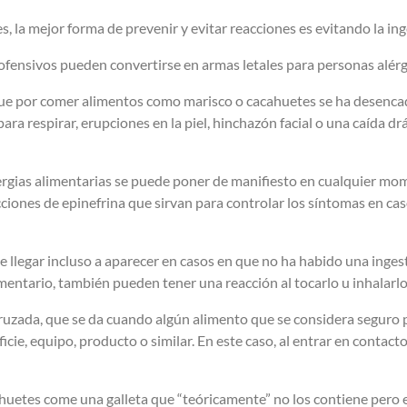
 la mejor forma de prevenir y evitar reacciones es evitando la in
ofensivos pueden convertirse en armas letales para personas alérgi
ue por comer alimentos como marisco o cacahuetes se ha desencad
a respirar, erupciones en la piel, hinchazón facial o una caída dr
lergias alimentarias se puede poner de manifiesto en cualquier mom
cciones de epinefrina que sirvan para controlar los síntomas en ca
 llegar incluso a aparecer en casos en que no ha habido una ingest
mentario, también pueden tener una reacción al tocarlo u inhalarlo
cruzada, que se da cuando algún alimento que se considera seguro
cie, equipo, producto o similar. En este caso, al entrar en contac
uetes come una galleta que “teóricamente” no los contiene pero en 