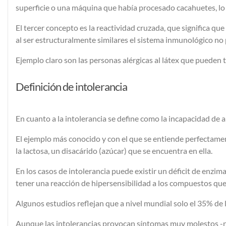
superficie o una máquina que había procesado cacahuetes, lo 
El tercer concepto es la reactividad cruzada, que significa q
al ser estructuralmente similares el sistema inmunológico no 
Ejemplo claro son las personas alérgicas al látex que pueden t
Definición de intolerancia
En cuanto a la intolerancia se define como la incapacidad d
El ejemplo más conocido y con el que se entiende perfectamente 
la lactosa, un disacárido (azúcar) que se encuentra en ella.
En los casos de intolerancia puede existir un déficit de enzi
tener una reacción de hipersensibilidad a los compuestos que
Algunos estudios reflejan que a nivel mundial solo el 35% de la
Aunque las intolerancias provocan síntomas muy molestos -naú