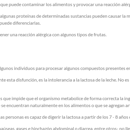
que puede contaminar los alimentos y provocar una reacción alérg
ue algunas proteínas de determinadas sustancias pueden causar la m
puede diferenciarlas.
ener una reacción alérgica con algunos tipos de frutas.
e algunos individuos para procesar algunos compuestos presentes e
esta disfunción, es la intolerancia a la lactosa de la leche. No es 
mas que impide que el organismo metabolice de forma correcta la i
 se encuentran naturalmente en los alimentos o que se agregan art
s personas es capaz de digerir la lactosa a partir de los 7 - 8 años
seas, gases e hinchazón abdominal o diarrea, entre otros- no lleg