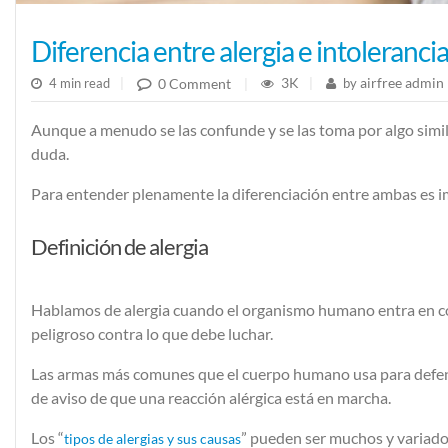
Diferencia entre alergia e intoleranci
3K
airfree admin
0 Comment
4 min read
|
|
by
|
Aunque a menudo se las confunde y se las toma por algo similar
duda.
Para entender plenamente la diferenciación entre ambas es im
Definición de alergia
Hablamos de alergia cuando el organismo humano entra en con
peligroso contra lo que debe luchar.
Las armas más comunes que el cuerpo humano usa para defender
de aviso de que una reacción alérgica está en marcha.
Los “
” pueden ser muchos y variados
tipos de alergias y sus causas