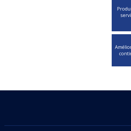
Produi
serv
Amélio
cont