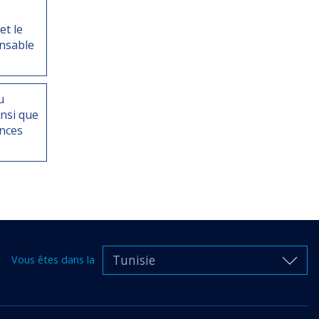
et le
onsable
u
nsi que
ences
Tunisie
Vous êtes dans la